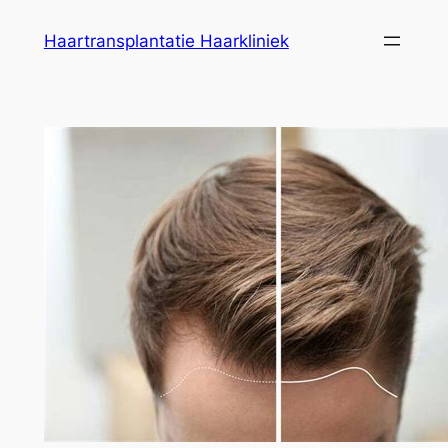
Ga
Haartransplantatie Haarkliniek
naar
de
inhoud