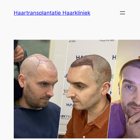
Ga
Haartransplantatie Haarkliniek
naar
de
inhoud