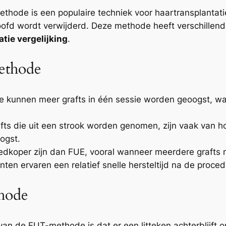
methode is een populaire techniek voor haartransplantat
oofd wordt verwijderd. Deze methode heeft verschillende
tie vergelijking
.
ethode
 kunnen meer grafts in één sessie worden geoogst, wat 
afts die uit een strook worden genomen, zijn vaak van 
ogst.
dkoper zijn dan FUE, vooral wanneer meerdere grafts n
ënten ervaren een relatief snelle hersteltijd na de proced
hode
van de FUT-methode is dat er een litteken achterblijft o