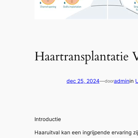
Haartransplantatie
dec 25, 2024
—
admin
in
door
Introductie
Haaruitval kan een ingrijpende ervaring z