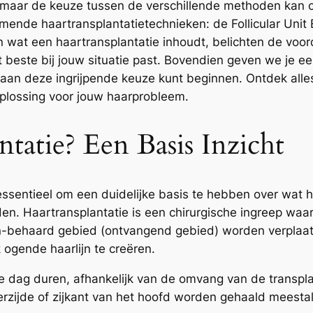
, maar de keuze tussen de verschillende methoden kan ove
nde haartransplantatietechnieken: de Follicular Unit Ex
in wat een haartransplantatie inhoudt, belichten de voo
beste bij jouw situatie past. Bovendien geven we je een
id aan deze ingrijpende keuze kunt beginnen. Ontdek all
oplossing voor jouw haarprobleem.
ntatie? Een Basis Inzicht
essentieel om een duidelijke basis te hebben over wat 
en. Haartransplantatie is een chirurgische ingreep waar
n-behaard gebied (ontvangend gebied) worden verplaats
 ogende haarlijn te creëren.
 dag duren, afhankelijk van de omvang van de transplant
rzijde of zijkant van het hoofd worden gehaald meestal 